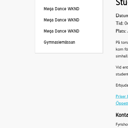
Stu
Mega Dance WKND
Datum
Mega Dance WKND
Tid:
06
Plats:
Mega Dance WKND
På tor
Gymnasiemässan
kom för
simhall
Vid ent
student
Erbjud
Priser 
Öppett
Konta
Fyrisho