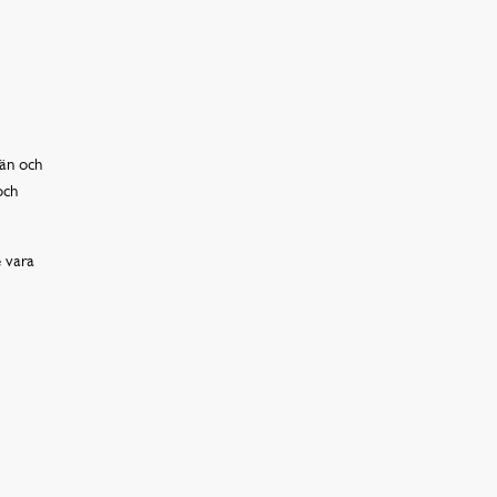
än och
och
e vara