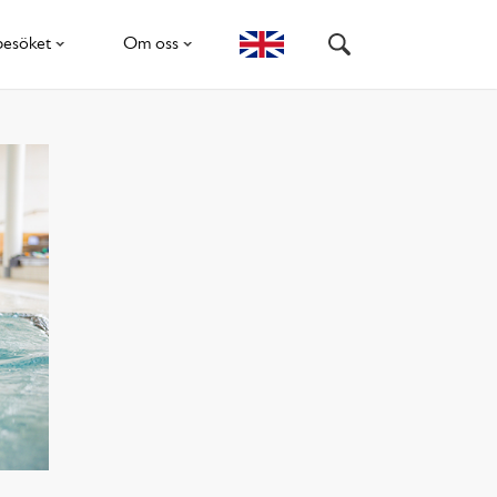
besöket
Om oss