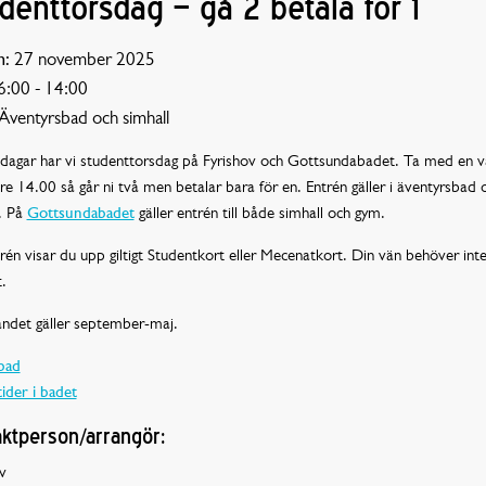
denttorsdag – gå 2 betala för 1
:
27 november 2025
:00 - 14:00
Äventyrsbad och simhall
sdagar har vi studenttorsdag på Fyrishov och Gottsundabadet. Ta med en v
e 14.00 så går ni två men betalar bara för en. Entrén gäller i äventyrsbad 
. På
Gottsundabadet
gäller entrén till både simhall och gym.
rén visar du upp giltigt Studentkort eller Mecenatkort. Din vän behöver int
.
andet gäller september-maj.
bad
ider i badet
ktperson/arrangör:
v